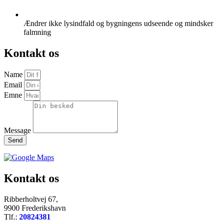
Ændrer ikke lysindfald og bygningens udseende og mindsker
falmning
Kontakt os
Name
Email
Emne
Message
Send
Kontakt os
Ribberholtvej 67,
9900 Frederikshavn
Tlf.:
20824381