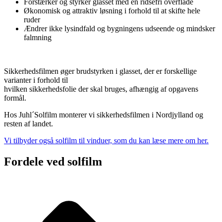
Forstærker og styrker glasset med en ridsefri overflade
Økonomisk og attraktiv løsning i forhold til at skifte hele
ruder
Ændrer ikke lysindfald og bygningens udseende og mindsker
falmning
Sikkerhedsfilmen øger brudstyrken i glasset, der er forskellige
varianter i forhold til
hvilken sikkerhedsfolie der skal bruges, afhængig af opgavens
formål.
Hos Juhl´Solfilm monterer vi sikkerhedsfilmen i Nordjylland og
resten af landet.
Vi tilbyder også solfilm til vinduer, som du kan læse mere om her.
Fordele
ved solfilm