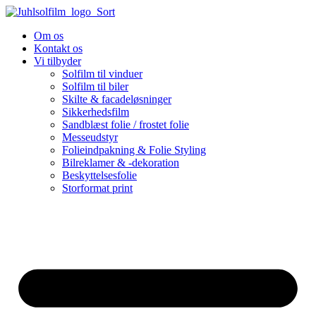
Skip
to
Om os
content
Kontakt os
Vi tilbyder
Solfilm til vinduer
Solfilm til biler
Skilte & facadeløsninger
Sikkerhedsfilm
Sandblæst folie / frostet folie
Messeudstyr
Folieindpakning & Folie Styling
Bilreklamer & -dekoration
Beskyttelsesfolie
Storformat print